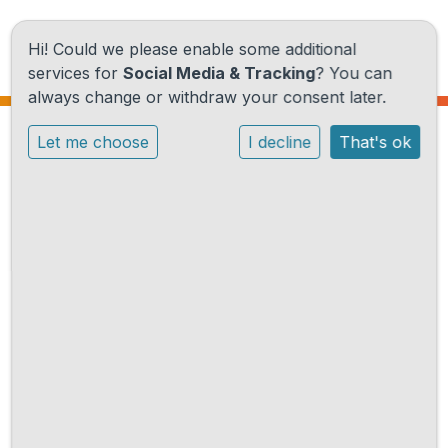
Hi! Could we please enable some additional
services for
Social Media & Tracking
? You can
always change or withdraw your consent later.
Home
Let me choose
I decline
That's ok
Freinetonderwijs op Elckerlyc
Onze school
Lees hier onze folder over
freinetonderwijs op Elckerlyc:
Onze activiteiten
Lees hier onze folder 'Freinetonderwijs op Elckerlyc'
Praktische informatie
om te lezen hoe ons onderwijs er uit ziet.
Nieuwe ouders
Contact