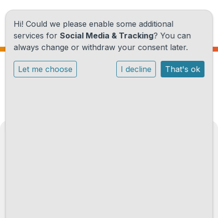
Hi! Could we please enable some additional
services for
Social Media & Tracking
? You can
always change or withdraw your consent later.
Home
Let me choose
I decline
That's ok
Excursies
Onze school
Onze activiteiten
Praktische informatie
Elckerlyc, basisschool voor
freinetonderwijs.
Nieuwe ouders
Boekenstein 45
Contact
1852 WS Heiloo